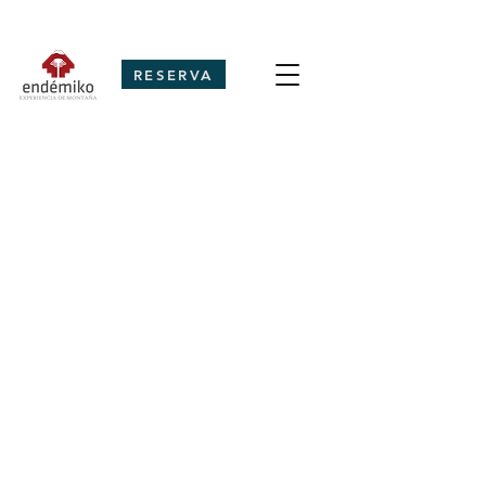
RESERVA
“Lonquimay: fuerza creadora”
Valor I Dificultad Exigente I Duración:
Full Day 5+ hrs I Tamaño Grupo - De 2 a
6 personas I Desde 80.000 CLP