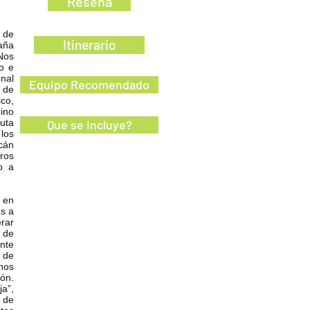
Reseña
 de
Itinerario
aña
Nos
o e
nal
Equipo Recomendado
n de
co,
ino
ruta
Que se incluye?
los
cán
ros
o a
á en
os a
rar
 de
nte
 de
nos
ón.
a”,
 de