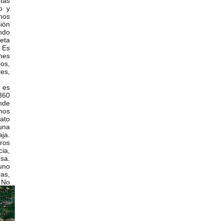
etas
o y
os
ión
ndo
eta
 Es
nes
os,
es,
 es
360
nde
nos
ato
una
ja.
ros
ia,
sa.
uno
ías,
 No
ará
ñas
 En
los