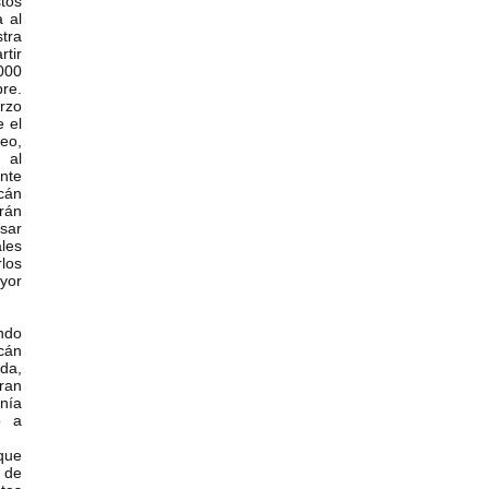
tos
a al
stra
rtir
000
re.
erzo
e el
eo,
 al
nte
cán
rán
sar
les
los
yor
ndo
cán
uda,
ran
nía
o a
que
 de