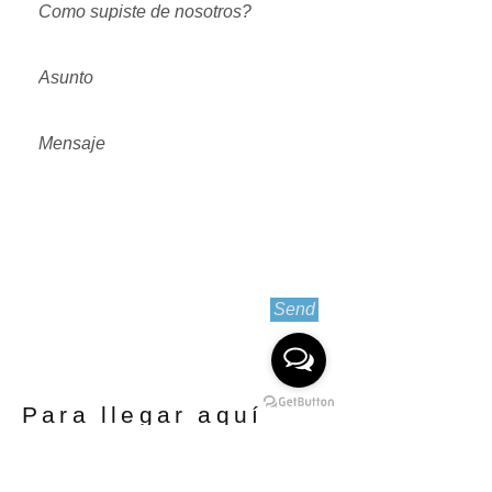
Send
Para llegar aquí
Desde Santiago :
Ruta 5 sur hasta salida Victoria > Curacautin >